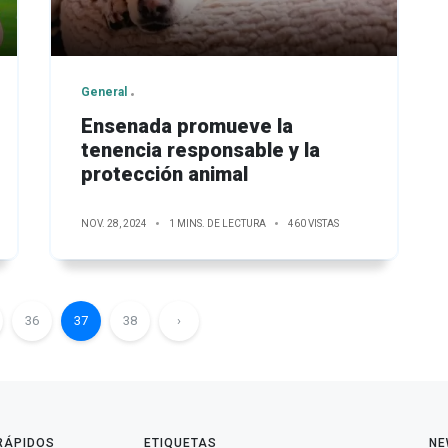
General
Ensenada promueve la
tenencia responsable y la
protección animal
NOV. 28, 2024
1 MINS. DE LECTURA
460 VISTAS
36
37
38
›
 RÁPIDOS
ETIQUETAS
NE