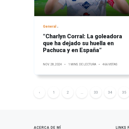
General
“Charlyn Corral: La goleadora
que ha dejado su huella en
Pachuca y en España”
NOV. 28, 2024
1 MINS. DE LECTURA
466 VISTAS
‹
1
2
...
33
34
35
ACERCA DE MÍ
LINKS