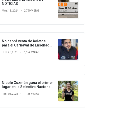
NOTICIAS
MAY. 13, 2024
2,799 VISTAS
No habrá venta de boletos
para el Carnaval de Ensenada
2025
FEB. 26, 2025
1,154 VISTAS
Nicole Guzmán gana el primer
lugar en la Selectiva Nacional
de Canotaje y asegura su lugar
FEB. 06, 2025
1,138 VISTAS
en los Panamericanos Junior
2025