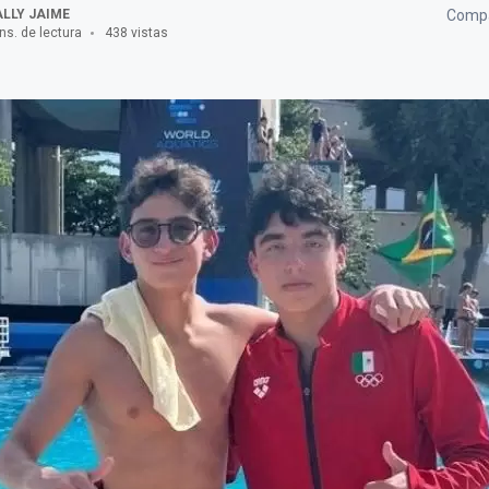
LLY JAIME
Compa
ns. de lectura
438 vistas