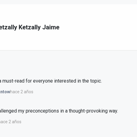
etzally Ketzally Jaime
 a must-read for everyone interested in the topic.
hace 2 años
antow
hallenged my preconceptions in a thought-provoking way.
hace 2 años