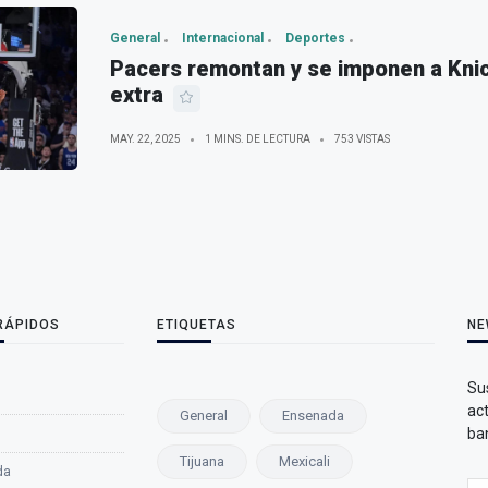
General
Internacional
Deportes
Pacers remontan y se imponen a Kni
extra
MAY. 22, 2025
1 MINS. DE LECTURA
753 VISTAS
 RÁPIDOS
ETIQUETAS
NE
Sus
ac
General
Ensenada
ba
Tijuana
Mexicali
da