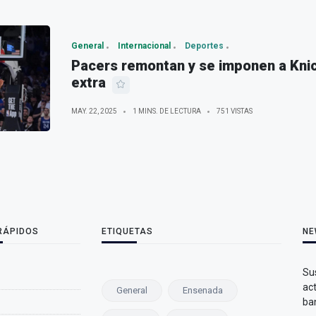
General
Internacional
Deportes
Pacers remontan y se imponen a Kni
extra
MAY. 22, 2025
1 MINS. DE LECTURA
751 VISTAS
 RÁPIDOS
ETIQUETAS
NE
Sus
ac
General
Ensenada
ba